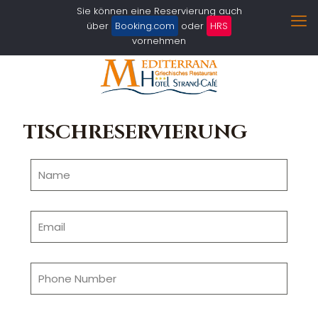
Sie können eine Reservierung auch
über
Booking.com
oder
HRS
vornehmen
TISCHRESERVIERUNG